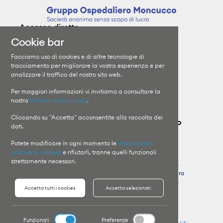
Accesso diretto
Cookie bar
Clinica Moncucco
Specializzazioni
Facciamo uso di cookies e di altre tecnologie di
Clinica Santa Chiara
I medici
tracciamento per migliorare la vostra esperienza e per
analizzare il traffico del nostro sito web.
Orari di visita
Il Gruppo
Informazioni sui ricoveri
Lavora con noi
Per maggiori informazioni vi invitiamo a consultare la
nostra
Politica sulla privacy
.
Cliccando su "Accetta" acconsentite alla raccolta dei
Contatta il Gruppo Ospedaliero Moncucco
dati.
Potete modificare in ogni momento le
impostazioni
Clinica Moncucco
Pronto Soccorso
relative ai cookies
e rifiutarli, tranne quelli funzionali
T
+41 91 960 81 11
Clinica Moncucco
strettamente necessari.
T
+41 91 960 85 64
Clinica Santa Chiara
Clinica Santa Chiara
T
+41 91 756 48 44
Accetta tutti i cookies
Accetta selezionati
T
+41 91 756 41 11
Funzionali
Preferenze