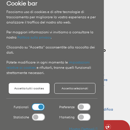
Cookie bar
Clinica Moncucco
Specializzazioni
Facciamo uso di cookies e di altre tecnologie di
Clinica Santa Chiara
I medici
tracciamento per migliorare la vostra esperienza e per
analizzare il traffico del nostro sito web.
Orari di visita
Il Gruppo
Informazioni sui ricoveri
Lavora con noi
Per maggiori informazioni vi invitiamo a consultare la
nostra
Politica sulla privacy
.
Cliccando su "Accetta" acconsentite alla raccolta dei
Contatta il Gruppo Ospedaliero Moncucco
dati.
Potete modificare in ogni momento le
impostazioni
Clinica Moncucco
Pronto Soccorso
relative ai cookies
e rifiutarli, tranne quelli funzionali
T
+41 91 960 81 11
Clinica Moncucco
strettamente necessari.
T
+41 91 960 85 64
Clinica Santa Chiara
Clinica Santa Chiara
T
+41 91 756 48 44
Accetta tutti i cookies
Accetta selezionati
T
+41 91 756 41 11
Funzionali
Preferenze
Copyright © 2026 Website by
Organica.agency
-
Modifica
preferenze Cookie
Statistiche
Marketing
Mostra Dettagli