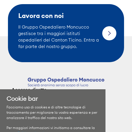
Lavora con noi
Il Gruppo Ospedaliero Moncucco
gestisce tra i maggiori istituti
ospedalieri del Canton Ticino. Entra a
far parte del nostro gruppo.
Accesso diretto
Cookie bar
Clinica Moncucco
Specializzazioni
Facciamo uso di cookies e di altre tecnologie di
Clinica Santa Chiara
I medici
tracciamento per migliorare la vostra esperienza e per
analizzare il traffico del nostro sito web.
Orari di visita
Il Gruppo
Informazioni sui ricoveri
Lavora con noi
Per maggiori informazioni vi invitiamo a consultare la