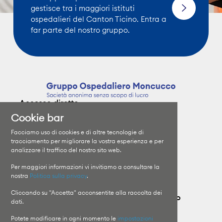
gestisce tra i maggiori istituti
ospedalieri del Canton Ticino. Entra a
far parte del nostro gruppo.
Accesso diretto
Cookie bar
Clinica Moncucco
Specializzazioni
Facciamo uso di cookies e di altre tecnologie di
Clinica Santa Chiara
I medici
tracciamento per migliorare la vostra esperienza e per
analizzare il traffico del nostro sito web.
Orari di visita
Il Gruppo
Informazioni sui ricoveri
Lavora con noi
Per maggiori informazioni vi invitiamo a consultare la
nostra
Politica sulla privacy
.
Cliccando su "Accetta" acconsentite alla raccolta dei
Contatta il Gruppo Ospedaliero Moncucco
dati.
Potete modificare in ogni momento le
impostazioni
Clinica Moncucco
Pronto Soccorso