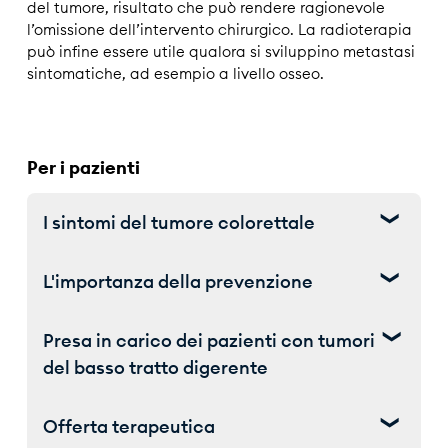
del tumore, risultato che può rendere ragionevole
l’omissione dell’intervento chirurgico. La radioterapia
può infine essere utile qualora si sviluppino metastasi
sintomatiche, ad esempio a livello osseo.
Per i pazienti
I sintomi del tumore colorettale
L'importanza della prevenzione
In genere i sintomi compaiono in modo discreto e
progressivo, tuttavia in certi casi essi possono
Presa in carico dei pazienti con tumori
manifestarsi all’improvviso. I sintomi più frequenti
del basso tratto digerente
Prevenzione primaria
sono:
Uno stile di vita appropriato può contribuire a
Offerta terapeutica
- Cambiamento nelle abitudini nell’andare di
ridurre il rischio di ammalarsi di tumore