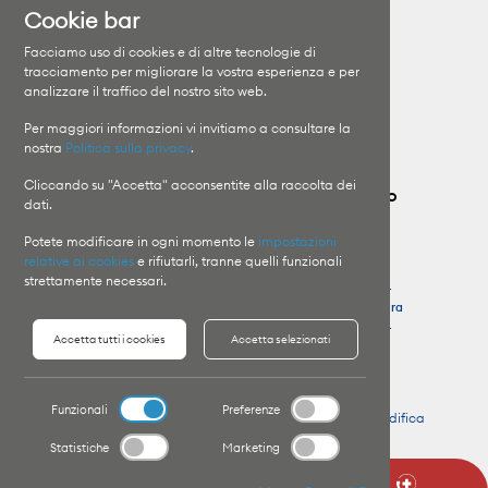
Cookie bar
Clinica Moncucco
Specializzazioni
Facciamo uso di cookies e di altre tecnologie di
Clinica Santa Chiara
I medici
tracciamento per migliorare la vostra esperienza e per
analizzare il traffico del nostro sito web.
Orari di visita
Il Gruppo
Informazioni sui ricoveri
Lavora con noi
Per maggiori informazioni vi invitiamo a consultare la
nostra
Politica sulla privacy
.
Cliccando su "Accetta" acconsentite alla raccolta dei
Contatta il Gruppo Ospedaliero Moncucco
dati.
Potete modificare in ogni momento le
impostazioni
Clinica Moncucco
Pronto Soccorso
relative ai cookies
e rifiutarli, tranne quelli funzionali
T
+41 91 960 81 11
Clinica Moncucco
strettamente necessari.
T
+41 91 960 85 64
Clinica Santa Chiara
Clinica Santa Chiara
T
+41 91 756 48 44
Accetta tutti i cookies
Accetta selezionati
T
+41 91 756 41 11
Funzionali
Preferenze
Copyright © 2026 Website by
Organica.agency
-
Modifica
preferenze Cookie
Statistiche
Marketing