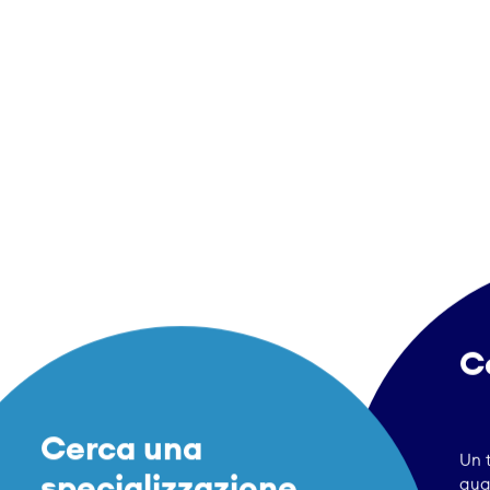
C
Cerca una
Un 
specializzazione
qual