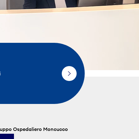
i
Gruppo Ospedaliero Moncucco