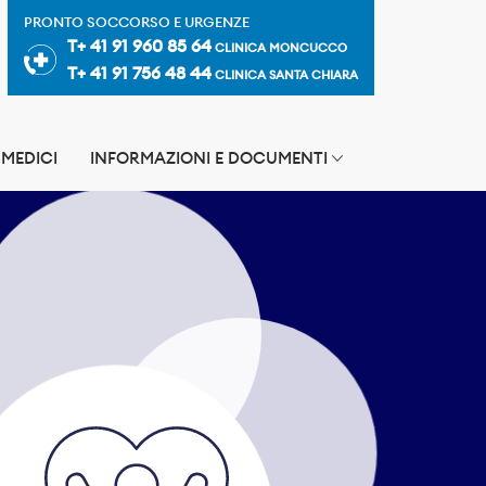
PRONTO SOCCORSO E URGENZE
T+ 41 91 960 85 64
CLINICA MONCUCCO
T+ 41 91 756 48 44
CLINICA SANTA CHIARA
MEDICI
INFORMAZIONI E DOCUMENTI