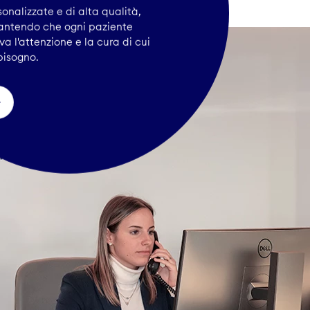
onalizzate e di alta qualità,
antendo che ogni paziente
va l'attenzione e la cura di cui
bisogno.