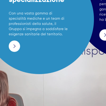
pers
gar
Con una vasta gamma di
rice
specialità mediche e un team di
ha 
professionisti della salute, il
Gruppo si impegna a soddisfare le
esigenze sanitarie del territorio.