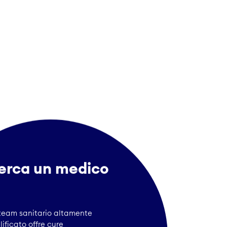
erca un medico
team sanitario altamente
ificato offre cure