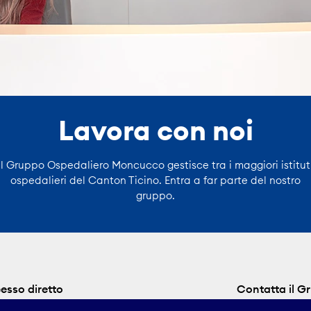
Lavora con noi
Il Gruppo Ospedaliero Moncucco gestisce tra i maggiori istitut
ospedalieri del Canton Ticino. Entra a far parte del nostro
gruppo.
esso diretto
Contatta il 