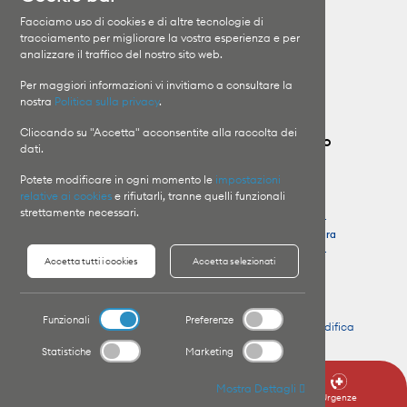
Clinica Moncucco
Specializzazioni
Facciamo uso di cookies e di altre tecnologie di
Clinica Santa Chiara
I medici
tracciamento per migliorare la vostra esperienza e per
analizzare il traffico del nostro sito web.
Orari di visita
Il Gruppo
Informazioni sui ricoveri
Lavora con noi
Per maggiori informazioni vi invitiamo a consultare la
nostra
Politica sulla privacy
.
Cliccando su "Accetta" acconsentite alla raccolta dei
Contatta il Gruppo Ospedaliero Moncucco
dati.
Potete modificare in ogni momento le
impostazioni
Clinica Moncucco
Pronto Soccorso
relative ai cookies
e rifiutarli, tranne quelli funzionali
T
+41 91 960 81 11
Clinica Moncucco
strettamente necessari.
T
+41 91 960 85 64
Clinica Santa Chiara
Clinica Santa Chiara
T
+41 91 756 48 44
Accetta tutti i cookies
Accetta selezionati
T
+41 91 756 41 11
Funzionali
Preferenze
Copyright © 2026 Website by
Organica.agency
-
Modifica
preferenze Cookie
Statistiche
Marketing
Mostra Dettagli
Orari visite
Urgenze
Info degenza