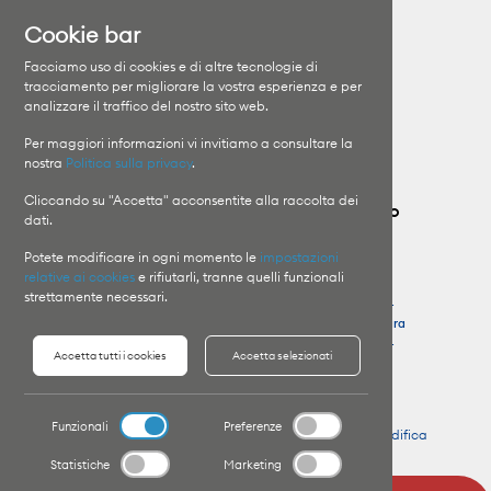
Accesso diretto
Cookie bar
Clinica Moncucco
Specializzazioni
Facciamo uso di cookies e di altre tecnologie di
Clinica Santa Chiara
I medici
tracciamento per migliorare la vostra esperienza e per
analizzare il traffico del nostro sito web.
Orari di visita
Il Gruppo
Informazioni sui ricoveri
Lavora con noi
Per maggiori informazioni vi invitiamo a consultare la
nostra
Politica sulla privacy
.
Cliccando su "Accetta" acconsentite alla raccolta dei
Contatta il Gruppo Ospedaliero Moncucco
dati.
Potete modificare in ogni momento le
impostazioni
Clinica Moncucco
Pronto Soccorso
relative ai cookies
e rifiutarli, tranne quelli funzionali
T
+41 91 960 81 11
Clinica Moncucco
strettamente necessari.
T
+41 91 960 85 64
Clinica Santa Chiara
Clinica Santa Chiara
T
+41 91 756 48 44
Accetta tutti i cookies
Accetta selezionati
T
+41 91 756 41 11
Funzionali
Preferenze
Copyright © 2026 Website by
Organica.agency
-
Modifica
preferenze Cookie
Statistiche
Marketing