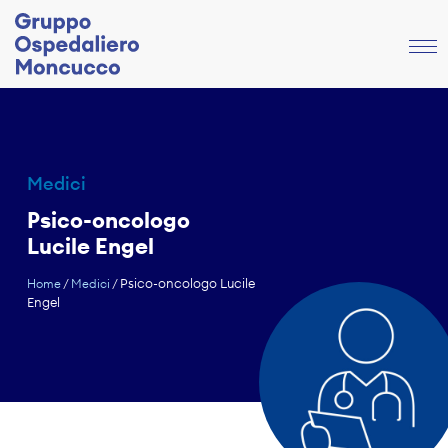
Medici
Psico-oncologo
Lucile Engel
Psico-oncologo Lucile
Home
/
Medici
/
Engel