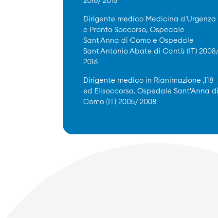
2016/ 2016
Dirigente medico Medicina d'Urgenza
e Pronto Soccorso, Ospedale
Sant'Anna di Como e Ospedale
Sant'Antonio Abate di Cantù (IT) 2008
2016
Dirigente medico in Rianimazione ,118
ed Elisoccorso, Ospedale Sant'Anna d
Como (IT) 2005/ 2008