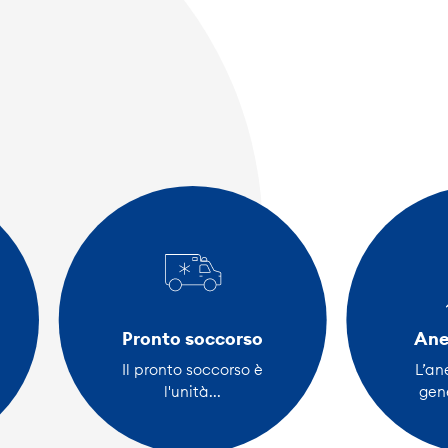
Pronto soccorso
Ane
Il pronto soccorso è
L’an
l'unità...
gen