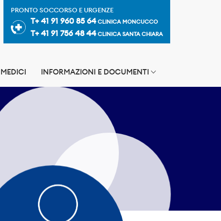
PRONTO SOCCORSO E URGENZE
T+ 41 91 960 85 64
CLINICA MONCUCCO
T+ 41 91 756 48 44
CLINICA SANTA CHIARA
MEDICI
INFORMAZIONI E DOCUMENTI