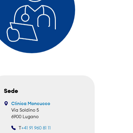
Sede
Clinica Moncucco
Via Soldino 5
6900 Lugano
T
+41 91 960 81 11