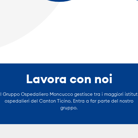
Lavora con noi
Il Gruppo Ospedaliero Moncucco gestisce tra i maggiori istitut
ospedalieri del Canton Ticino. Entra a far parte del nostro
gruppo.