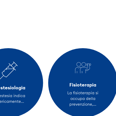
Fisioterapia
stesiologia
La fisioterapia si
estesia indica
occupa della
ericamente...
prevenzione,...