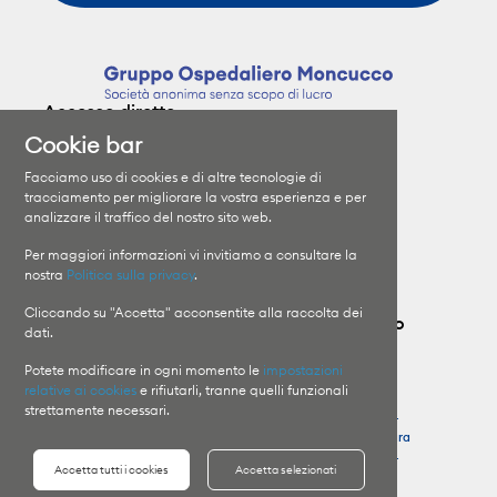
Accesso diretto
Cookie bar
Clinica Moncucco
Specializzazioni
Facciamo uso di cookies e di altre tecnologie di
Clinica Santa Chiara
I medici
tracciamento per migliorare la vostra esperienza e per
analizzare il traffico del nostro sito web.
Orari di visita
Il Gruppo
Informazioni sui ricoveri
Lavora con noi
Per maggiori informazioni vi invitiamo a consultare la
nostra
Politica sulla privacy
.
Cliccando su "Accetta" acconsentite alla raccolta dei
Contatta il Gruppo Ospedaliero Moncucco
dati.
Potete modificare in ogni momento le
impostazioni
Clinica Moncucco
Pronto Soccorso
relative ai cookies
e rifiutarli, tranne quelli funzionali
T
+41 91 960 81 11
Clinica Moncucco
strettamente necessari.
T
+41 91 960 85 64
Clinica Santa Chiara
Clinica Santa Chiara
T
+41 91 756 48 44
Accetta tutti i cookies
Accetta selezionati
T
+41 91 756 41 11