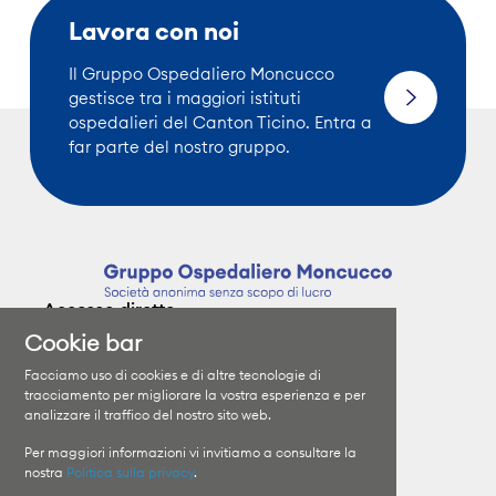
Lavora con noi
Il Gruppo Ospedaliero Moncucco
gestisce tra i maggiori istituti
ospedalieri del Canton Ticino. Entra a
far parte del nostro gruppo.
Accesso diretto
Cookie bar
Clinica Moncucco
Specializzazioni
Facciamo uso di cookies e di altre tecnologie di
Clinica Santa Chiara
I medici
tracciamento per migliorare la vostra esperienza e per
analizzare il traffico del nostro sito web.
Orari di visita
Il Gruppo
Informazioni sui ricoveri
Lavora con noi
Per maggiori informazioni vi invitiamo a consultare la
nostra
Politica sulla privacy
.