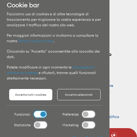
Cookie bar
Clinica Moncucco
Specializzazioni
Facciamo uso di cookies e di altre tecnologie di
Clinica Santa Chiara
I medici
tracciamento per migliorare la vostra esperienza e per
analizzare il traffico del nostro sito web.
Orari di visita
Il Gruppo
Informazioni sui ricoveri
Lavora con noi
Per maggiori informazioni vi invitiamo a consultare la
nostra
Politica sulla privacy
.
Cliccando su "Accetta" acconsentite alla raccolta dei
Contatta il Gruppo Ospedaliero Moncucco
dati.
Potete modificare in ogni momento le
impostazioni
Clinica Moncucco
Pronto Soccorso
relative ai cookies
e rifiutarli, tranne quelli funzionali
T
+41 91 960 81 11
Clinica Moncucco
strettamente necessari.
T
+41 91 960 85 64
Clinica Santa Chiara
Clinica Santa Chiara
T
+41 91 756 48 44
Accetta tutti i cookies
Accetta selezionati
T
+41 91 756 41 11
Funzionali
Preferenze
Copyright © 2026 Website by
Organica.agency
-
Modifica
preferenze Cookie
Statistiche
Marketing