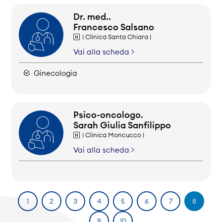
Dr. med..
Francesco Salsano
| Clinica Santa Chiara |
Vai alla scheda
Ginecologia
Psico-oncologo.
Sarah Giulia Sanfilippo
| Clinica Moncucco |
Vai alla scheda
1
2
3
4
5
6
7
8
9
10