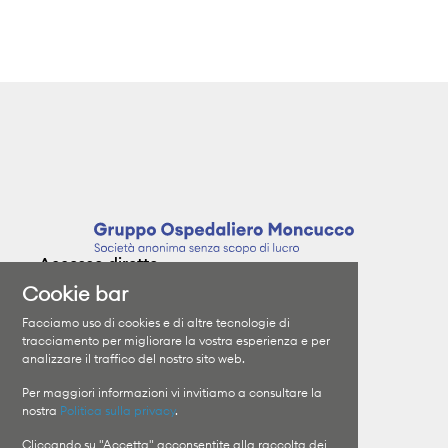
Accesso diretto
Cookie bar
Clinica Moncucco
Specializzazioni
Facciamo uso di cookies e di altre tecnologie di
Clinica Santa Chiara
I medici
tracciamento per migliorare la vostra esperienza e per
analizzare il traffico del nostro sito web.
Orari di visita
Il Gruppo
Informazioni sui ricoveri
Lavora con noi
Per maggiori informazioni vi invitiamo a consultare la
nostra
Politica sulla privacy
.
Cliccando su "Accetta" acconsentite alla raccolta dei